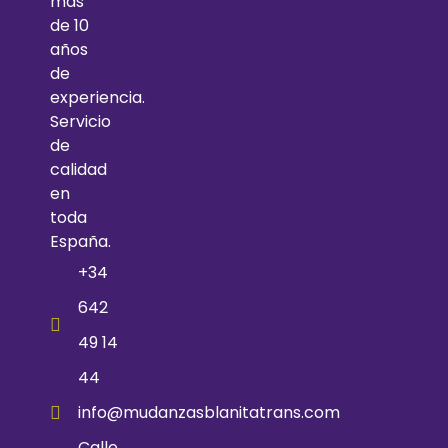
más
de 10
años
de
experiencia.
Servicio
de
calidad
en
toda
España.
+34
642
49 14
44
info@mudanzasblanitatrans.com
Calle