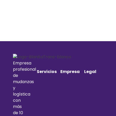
Empresa
profesional
Servicios
Empresa
Legal
de
mudanzas
y
logística
con
más
de 10