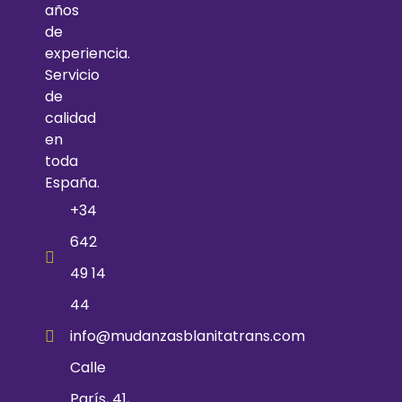
años
de
experiencia.
Servicio
de
calidad
en
toda
España.
+34
642
49 14
44
info@mudanzasblanitatrans.com
Calle
París, 41,