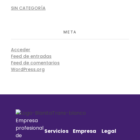
SIN CATEGORÍA
META
Acceder
Feed de entradas
Feed de comentarios
WordPress.org
Empresa
profesional
Servicios
Empresa
Legal
de