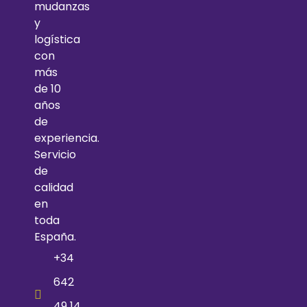
mudanzas
y
logística
con
más
de 10
años
de
experiencia.
Servicio
de
calidad
en
toda
España.
+34
642
49 14