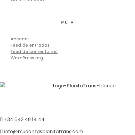
META
Acceder
Feed de entradas
Feed de comentarios
WordPress.org
Empresa profesional de mudanzas y logística con más
de 10 años de experiencia. Servicio de calidad en toda
España.
+34 642 49 14 44
info@mudanzasblanitatrans.com