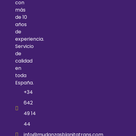
con
más
de 10
años
de
experiencia.
Servicio
de
calidad
en
toda
España.
+34
642
49 14
44
info@mudanzasblanitatrans.com