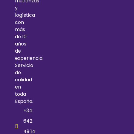
mudanzas
y
logística
con
más
de 10
años
de
experiencia.
Servicio
de
calidad
en
toda
España.
+34
642
49 14