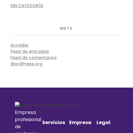
SIN CATEGORÍA
META
Acceder
Feed de entradas
Feed de comentarios
WordPress.org
Empresa
profesional
Servicios
Empresa
Legal
de