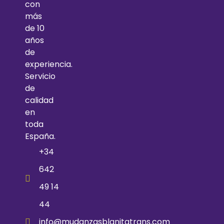
con
más
de 10
años
de
experiencia.
Servicio
de
calidad
en
toda
España.
+34
642
49 14
44
info@mudanzasblanitatrans.com