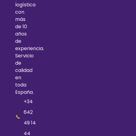
logística
con
más
de 10
años
de
experiencia.
Servicio
de
calidad
en
toda
España.
+34
642
49 14
44